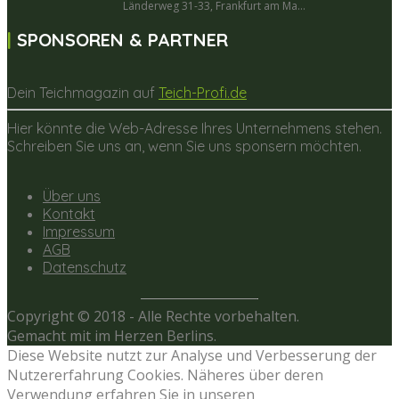
Länderweg 31-33, Frankfurt am Ma...
SPONSOREN & PARTNER
Dein Teichmagazin auf
Teich-Profi.de
Hier könnte die Web-Adresse Ihres Unternehmens stehen.
Schreiben Sie uns an, wenn Sie uns sponsern möchten.
Über uns
Kontakt
Impressum
AGB
Datenschutz
Copyright © 2018 - Alle Rechte vorbehalten.
Gemacht mit
im Herzen Berlins.
Diese Website nutzt zur Analyse und Verbesserung der
Nutzererfahrung Cookies. Näheres über deren
Verwendung erfahren Sie in unseren