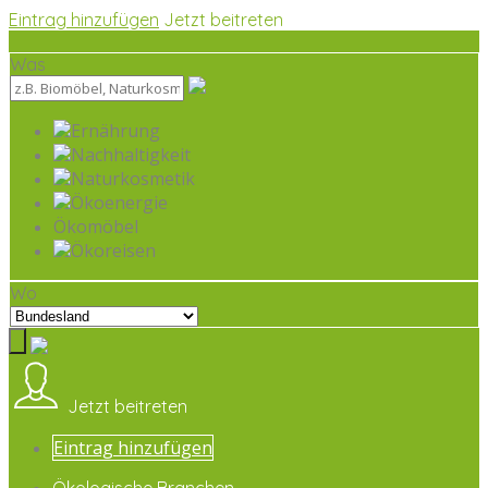
Eintrag hinzufügen
Jetzt beitreten
Was
Ernährung
Nachhaltigkeit
Naturkosmetik
Ökoenergie
Ökomöbel
Ökoreisen
Wo
Jetzt beitreten
Eintrag hinzufügen