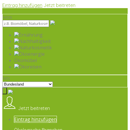
Eintrag hinzufügen
Jetzt beitreten
Was
Ernährung
Nachhaltigkeit
Naturkosmetik
Ökoenergie
Ökomöbel
Ökoreisen
Wo
Jetzt beitreten
Eintrag hinzufügen