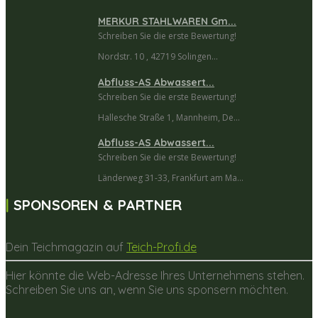
MERKUR STAHLWAREN Gm...
Schreiben Sie die erste Bewertung!
Nordstr. 10 , 42719 Solingen...
Abfluss-AS Abwassert...
Schreiben Sie die erste Bewertung!
Hallesche Straße 1, Mannheim, De...
Abfluss-AS Abwassert...
Schreiben Sie die erste Bewertung!
Länderweg 31-33, Frankfurt am Ma...
SPONSOREN & PARTNER
Dein Teichmagazin auf
Teich-Profi.de
Hier könnte die Web-Adresse Ihres Unternehmens stehen.
Schreiben Sie uns an, wenn Sie uns sponsern möchten.