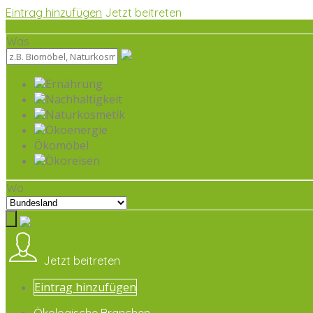
Eintrag hinzufügen
Jetzt beitreten
Was
Ernährung
Nachhaltigkeit
Naturkosmetik
Ökoenergie
Ökomöbel
Ökoreisen
Wo
Jetzt beitreten
Eintrag hinzufügen