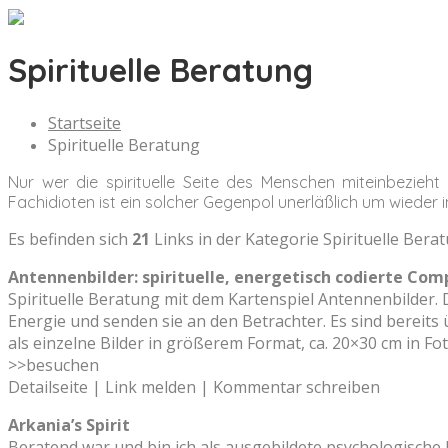
Spirituelle Beratung
Startseite
Spirituelle Beratung
Nur wer die spirituelle Seite des Menschen miteinbezieh
Fachidioten ist ein solcher Gegenpol unerläßlich um wieder i
Es befinden sich
21
Links in der Kategorie Spirituelle Bera
Antennenbilder: spirituelle, energetisch codierte Co
Spirituelle Beratung mit dem Kartenspiel Antennenbilder. D
Energie und senden sie an den Betrachter. Es sind bereit
als einzelne Bilder in größerem Format, ca. 20×30 cm in Fo
>>besuchen
Detailseite | Link melden | Kommentar schreiben
Arkania’s Spirit
Beratend war und bin ich als ausgebildete psychologische B