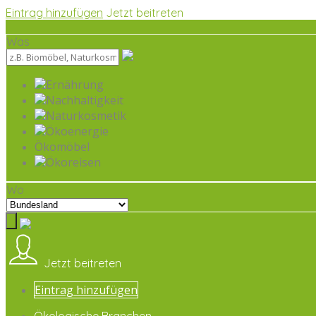
Eintrag hinzufügen
Jetzt beitreten
Was
Ernährung
Nachhaltigkeit
Naturkosmetik
Ökoenergie
Ökomöbel
Ökoreisen
Wo
Jetzt beitreten
Eintrag hinzufügen