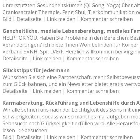
unterstützten Gesundheitskursen (Qi Gong, Yoga) über alte
Craniosacraler Therapie, Feng Shui, Tierkommunikation ode
Bild | Detailseite | Link melden | Kommentar schreiben
Ganzheitliche, mediale Lebensberatung, mediales Fam
HELP FOR YOU. Haben Sie Probleme in den Bereichen: Bezie
Veränderungen? Ich biete Ihnen Wohlbefinden für Körper u
Verband SVNH, Spr. D/E/F. Herzlich willkommen bei Virginie
Detailseite | Link melden | Kommentar schreiben
Glückstipps für Jedermann
Wünschen Sie sich eine Partnerschaft, mehr Selbstbewus
zum Glück bahnen, und ein Newsletter bietet gratis wertvol
Detailseite | Link melden | Kommentar schreiben
Karmaberatung, Rückführung und Lebenshilfe durch A
Wir alle sehnen uns nach der Leichtigkeit des Seins mit ei
Schwierigkeiten, sodass wir so manches mal aufgeben möch
Sehnsucht nach Glückseligkeit erfüllen wird. Alle Herausfo
lesen
>>besuchen
Bild | Detailseite | Link melden | Kommentar schreiben