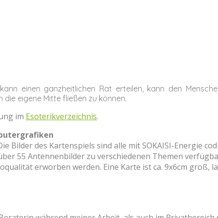
t kann einen ganzheitlichen Rat erteilen, kann den Mensche
n die eigene Mitte fließen zu können.
tung im
Esoterikverzeichnis
.
mputergrafiken
ie Bilder des Kartenspiels sind alle mit SOKAISI-Energie cod
s über 55 Antennenbilder zu verschiedenen Themen verfügba
toqualität erworben werden. Eine Karte ist ca. 9x6cm groß, l
eraterin während meiner Arbeit, als auch im Privatbereich st