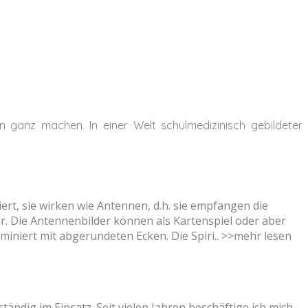
n ganz machen. In einer Welt schulmedizinisch gebildeter
iert, sie wirken wie Antennen, d.h. sie empfangen die
r. Die Antennenbilder können als Kartenspiel oder aber
aminiert mit abgerundeten Ecken. Die Spiri..
>>mehr lesen
ändig im Einsatz. Seit vielen Jahren beschäftige ich mich