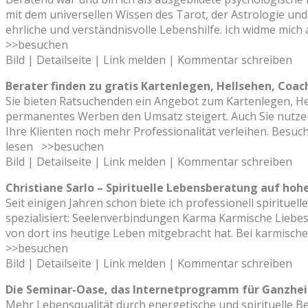
mit dem universellen Wissen des Tarot, der Astrologie un
ehrliche und verständnisvolle Lebenshilfe. Ich widme mich
>>besuchen
Bild | Detailseite | Link melden | Kommentar schreiben
Berater finden zu gratis Kartenlegen, Hellsehen, Coac
Sie bieten Ratsuchenden ein Angebot zum Kartenlegen, Hel
permanentes Werben den Umsatz steigert. Auch Sie nutzen
Ihre Klienten noch mehr Professionalität verleihen. Besuch
lesen
>>besuchen
Bild | Detailseite | Link melden | Kommentar schreiben
Christiane Sarlo – Spirituelle Lebensberatung auf ho
Seit einigen Jahren schon biete ich professionell spiritu
spezialisiert: Seelenverbindungen Karma Karmische Liebe
von dort ins heutige Leben mitgebracht hat. Bei karmischen
>>besuchen
Bild | Detailseite | Link melden | Kommentar schreiben
Die Seminar-Oase, das Internetprogramm für Ganzhei
Mehr Lebensqualität durch energetische und spirituelle B