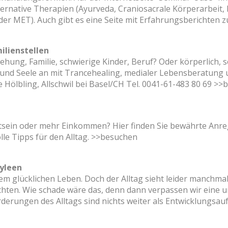
rnative Therapien (Ayurveda, Craniosacrale Körperarbeit, ME
r MET). Auch gibt es eine Seite mit Erfahrungsberichten zur
ilienstellen
hung, Familie, schwierige Kinder, Beruf? Oder körperlich, 
nd Seele an mit Trancehealing, medialer Lebensberatung und
 Hölbling, Allschwil bei Basel/CH Tel. 0041-61-483 80 69
>>b
stsein oder mehr Einkommen? Hier finden Sie bewährte An
le Tipps für den Alltag.
>>besuchen
yleen
nem glücklichen Leben. Doch der Alltag sieht leider manchma
ten. Wie schade wäre das, denn dann verpassen wir eine un
rderungen des Alltags sind nichts weiter als Entwicklungsau