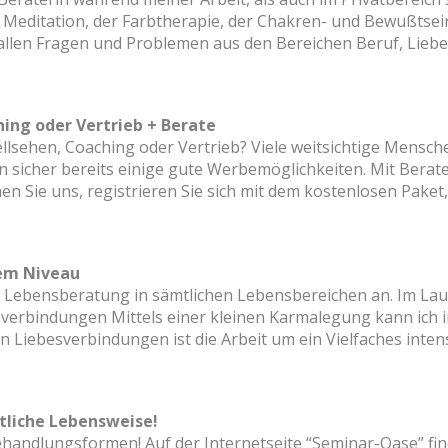
d Meditation, der Farbtherapie, der Chakren- und Bewußtsei
 allen Fragen und Problemen aus den Bereichen Beruf, Liebe,
hing oder Vertrieb + Berate
lsehen, Coaching oder Vertrieb? Viele weitsichtige Mensch
 sicher bereits einige gute Werbemöglichkeiten. Mit Berat
en Sie uns, registrieren Sie sich mit dem kostenlosen Paket
hem Niveau
elle Lebensberatung in sämtlichen Lebensbereichen an. Im L
sverbindungen Mittels einer kleinen Karmalegung kann ich
 Liebesverbindungen ist die Arbeit um ein Vielfaches intens
tliche Lebensweise!
ehandlungsformen! Auf der Internetseite “Seminar-Oase” fi