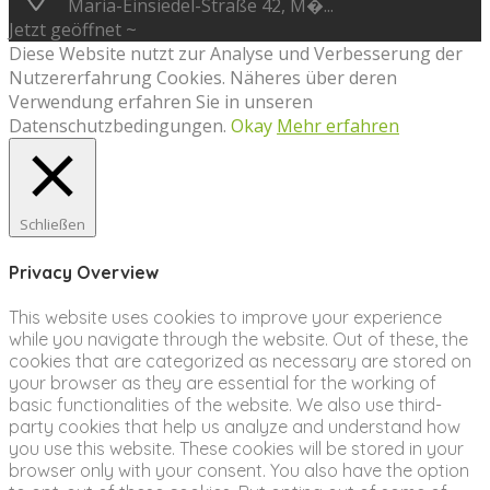
Maria-Einsiedel-Straße 42, M�...
Jetzt geöffnet ~
Diese Website nutzt zur Analyse und Verbesserung der
Nutzererfahrung Cookies. Näheres über deren
Verwendung erfahren Sie in unseren
Datenschutzbedingungen.
Okay
Mehr erfahren
Schließen
Privacy Overview
This website uses cookies to improve your experience
while you navigate through the website. Out of these, the
cookies that are categorized as necessary are stored on
your browser as they are essential for the working of
basic functionalities of the website. We also use third-
party cookies that help us analyze and understand how
you use this website. These cookies will be stored in your
browser only with your consent. You also have the option