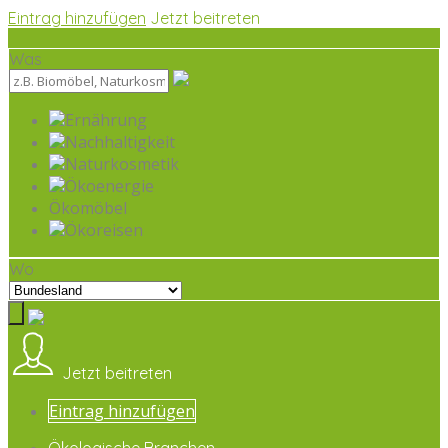
Eintrag hinzufügen
Jetzt beitreten
Was
Ernährung
Nachhaltigkeit
Naturkosmetik
Ökoenergie
Ökomöbel
Ökoreisen
Wo
Jetzt beitreten
Eintrag hinzufügen