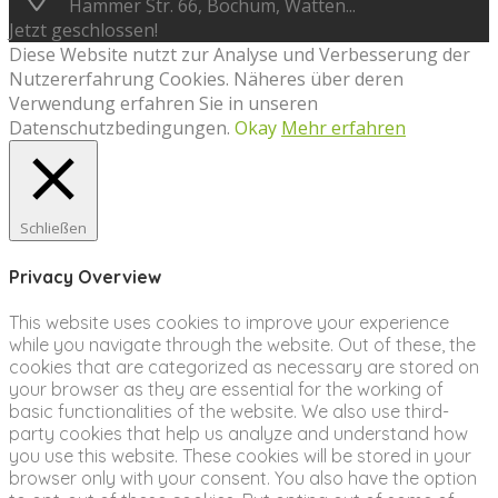
Hammer Str. 66, Bochum, Watten...
Jetzt geschlossen!
Diese Website nutzt zur Analyse und Verbesserung der
Nutzererfahrung Cookies. Näheres über deren
Verwendung erfahren Sie in unseren
Datenschutzbedingungen.
Okay
Mehr erfahren
Schließen
Privacy Overview
This website uses cookies to improve your experience
while you navigate through the website. Out of these, the
cookies that are categorized as necessary are stored on
your browser as they are essential for the working of
basic functionalities of the website. We also use third-
party cookies that help us analyze and understand how
you use this website. These cookies will be stored in your
browser only with your consent. You also have the option