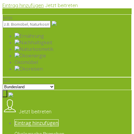
Eintrag hinzufügen
Jetzt beitreten
Was
Ernährung
Nachhaltigkeit
Naturkosmetik
Ökoenergie
Ökomöbel
Ökoreisen
Wo
Jetzt beitreten
Eintrag hinzufügen