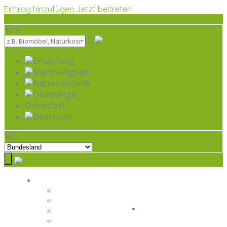
Eintrag hinzufügen
Jetzt beitreten
Was
Ernährung
Nachhaltigkeit
Naturkosmetik
Ökoenergie
Ökomöbel
Ökoreisen
Wo
Ökologische Branchen
Jetzt beitreten
Ernährung
Naturkosmetik
Eintrag hinzufügen
Ökomöbel
Ökoreisen