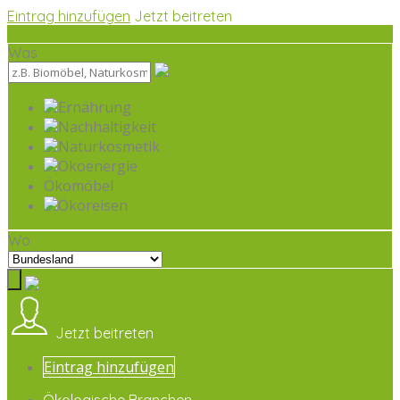
Eintrag hinzufügen
Jetzt beitreten
Was
Ernährung
Nachhaltigkeit
Naturkosmetik
Ökoenergie
Ökomöbel
Ökoreisen
Wo
Jetzt beitreten
Eintrag hinzufügen