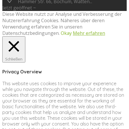
Hammer Str. 66, Bochum, Watten...
Jetzt geöffnet ~
Diese Website nutzt zur Analyse und Verbesserung der
Nutzererfahrung Cookies. Näheres über deren
Verwendung erfahren Sie in unseren
Datenschutzbedingungen.
Okay
Mehr erfahren
Schließen
Privacy Overview
This website uses cookies to improve your experience
while you navigate through the website. Out of these, the
cookies that are categorized as necessary are stored on
your browser as they are essential for the working of
basic functionalities of the website. We also use third-
party cookies that help us analyze and understand how
you use this website. These cookies will be stored in your
browser only with your consent. You also have the option