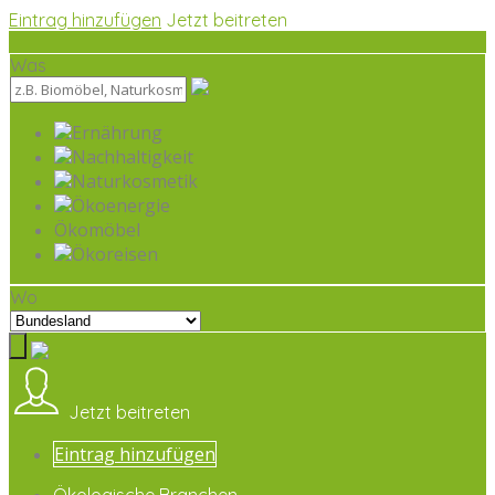
Eintrag hinzufügen
Jetzt beitreten
Was
Ernährung
Nachhaltigkeit
Naturkosmetik
Ökoenergie
Ökomöbel
Ökoreisen
Wo
Jetzt beitreten
Eintrag hinzufügen