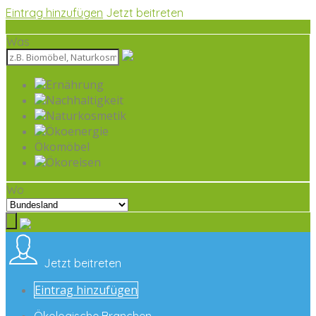
Eintrag hinzufügen
Jetzt beitreten
Was
Ernährung
Nachhaltigkeit
Naturkosmetik
Ökoenergie
Ökomöbel
Ökoreisen
Wo
Jetzt beitreten
Eintrag hinzufügen