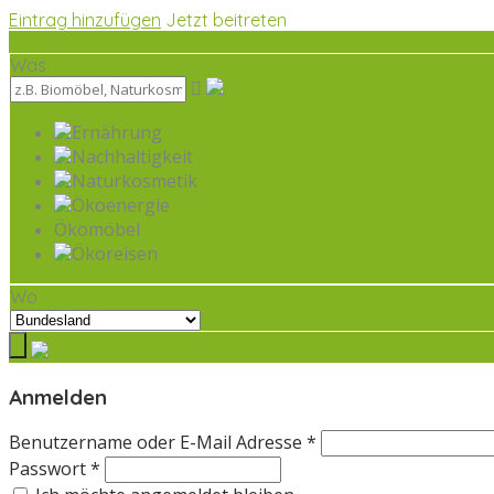
Eintrag hinzufügen
Jetzt beitreten
Was
Ernährung
Nachhaltigkeit
Naturkosmetik
Ökoenergie
Ökomöbel
Ökoreisen
Wo
Anmelden
Benutzername oder E-Mail Adresse *
Passwort *