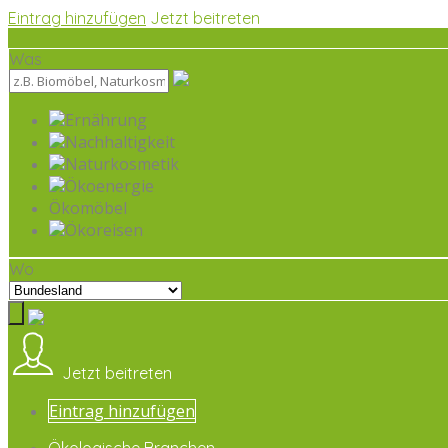
Eintrag hinzufügen
Jetzt beitreten
Was
Ernährung
Nachhaltigkeit
Naturkosmetik
Ökoenergie
Ökomöbel
Ökoreisen
Wo
Jetzt beitreten
Eintrag hinzufügen