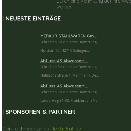
Durch eine Verlinkung auf Ihre Web
werden.
NEUESTE EINTRÄGE
MERKUR STAHLWAREN Gm...
Schreiben Sie die erste Bewertung!
Nordstr. 10 , 42719 Solingen...
Abfluss-AS Abwassert...
Schreiben Sie die erste Bewertung!
Hallesche Straße 1, Mannheim, De...
Abfluss-AS Abwassert...
Schreiben Sie die erste Bewertung!
Länderweg 31-33, Frankfurt am Ma...
SPONSOREN & PARTNER
Dein Teichmagazin auf
Teich-Profi.de