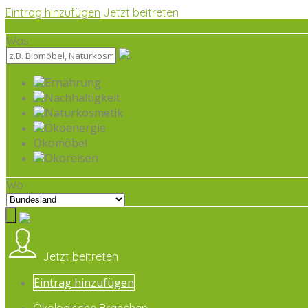
Eintrag hinzufügen
Jetzt beitreten
Was
Ernährung
Nachhaltigkeit
Naturkosmetik
Ökoenergie
Ökomöbel
Ökoreisen
Wo
Jetzt beitreten
Eintrag hinzufügen