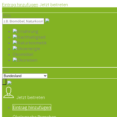
Eintrag hinzufügen
Jetzt beitreten
Was
Ernährung
Nachhaltigkeit
Naturkosmetik
Ökoenergie
Ökomöbel
Ökoreisen
Wo
Jetzt beitreten
Eintrag hinzufügen