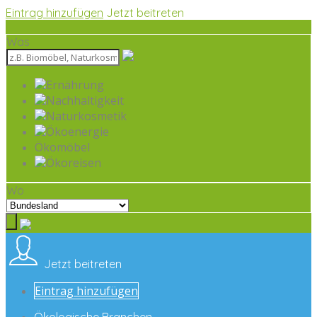
Eintrag hinzufügen
Jetzt beitreten
Was
Ernährung
Nachhaltigkeit
Naturkosmetik
Ökoenergie
Ökomöbel
Ökoreisen
Wo
Jetzt beitreten
Eintrag hinzufügen