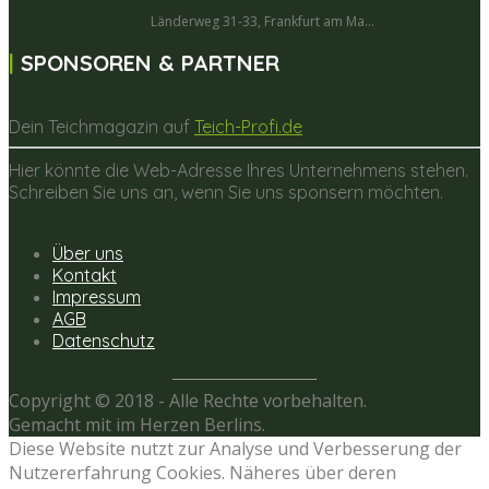
Länderweg 31-33, Frankfurt am Ma...
SPONSOREN & PARTNER
Dein Teichmagazin auf
Teich-Profi.de
Hier könnte die Web-Adresse Ihres Unternehmens stehen.
Schreiben Sie uns an, wenn Sie uns sponsern möchten.
Über uns
Kontakt
Impressum
AGB
Datenschutz
Copyright © 2018 - Alle Rechte vorbehalten.
Gemacht mit
im Herzen Berlins.
Diese Website nutzt zur Analyse und Verbesserung der
Nutzererfahrung Cookies. Näheres über deren