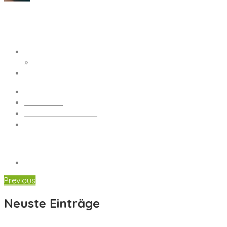
cologne-1846338_1920
Startseite
»
cologne-1846338_1920
Redaktion
Keine Kommentare
14. September 2018
Previous
Neuste Einträge