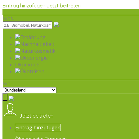
Eintrag hinzufügen
Jetzt beitreten
Was
Ernährung
Nachhaltigkeit
Naturkosmetik
Ökoenergie
Ökomöbel
Ökoreisen
Wo
Jetzt beitreten
Eintrag hinzufügen