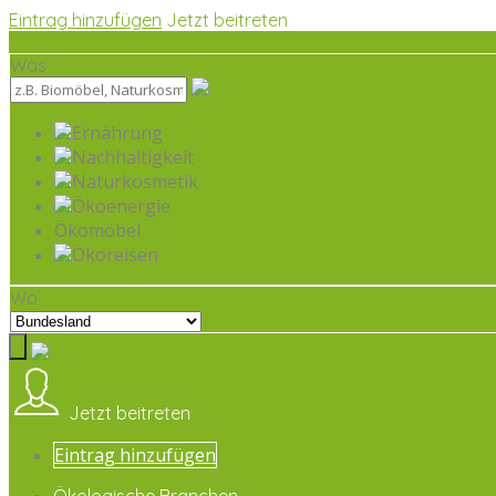
Eintrag hinzufügen
Jetzt beitreten
Was
Ernährung
Nachhaltigkeit
Naturkosmetik
Ökoenergie
Ökomöbel
Ökoreisen
Wo
Jetzt beitreten
Eintrag hinzufügen