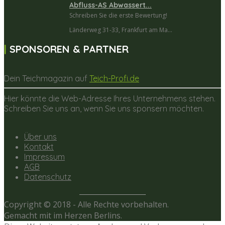
Abfluss-AS Abwassert...
Schreiben Sie die erste Bewertung!
Länderweg 31-33, Frankfurt am Ma...
SPONSOREN & PARTNER
Dein Teichmagazin auf
Teich-Profi.de
Hier könnte die Web-Adresse Ihres Unternehmens stehen.
Schreiben Sie uns an, wenn Sie uns sponsern möchten.
Über uns
Kontakt
Impressum
AGB
Datenschutz
Copyright © 2018 - Alle Rechte vorbehalten.
Gemacht mit
im Herzen Berlins.