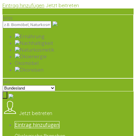
Eintrag hinzufügen
Jetzt beitreten
Was
Ernährung
Nachhaltigkeit
Naturkosmetik
Ökoenergie
Ökomöbel
Ökoreisen
Wo
Jetzt beitreten
Eintrag hinzufügen