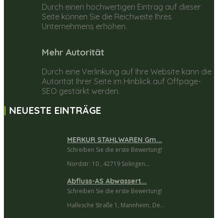
Durch einen hochwertigen Eintrag auf dieser
Seite können Sie die Reichweite Ihres
Unternehmens erhöhen.
Mehr Autorität
Durch eine Verlinkung auf Ihre Website kann die
Autorität Ihrer Seite im Hinblick auf Offpage-
SEO gestärkt werden.
NEUESTE EINTRÄGE
MERKUR STAHLWAREN Gm...
Schreiben Sie die erste Bewertung!
Nordstr. 10 , 42719 Solingen...
Abfluss-AS Abwassert...
Schreiben Sie die erste Bewertung!
Hallesche Straße 1, Mannheim, De...