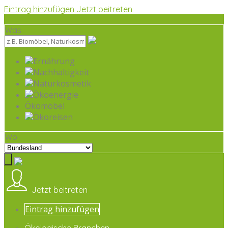
Eintrag hinzufügen
Jetzt beitreten
Was
Ernährung
Nachhaltigkeit
Naturkosmetik
Ökoenergie
Ökomöbel
Ökoreisen
Wo
Jetzt beitreten
Eintrag hinzufügen