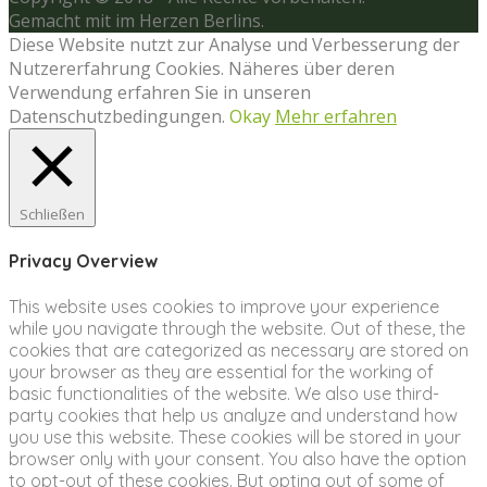
Gemacht mit
im Herzen Berlins.
Diese Website nutzt zur Analyse und Verbesserung der
Nutzererfahrung Cookies. Näheres über deren
Verwendung erfahren Sie in unseren
Datenschutzbedingungen.
Okay
Mehr erfahren
Schließen
Privacy Overview
This website uses cookies to improve your experience
while you navigate through the website. Out of these, the
cookies that are categorized as necessary are stored on
your browser as they are essential for the working of
basic functionalities of the website. We also use third-
party cookies that help us analyze and understand how
you use this website. These cookies will be stored in your
browser only with your consent. You also have the option
to opt-out of these cookies. But opting out of some of