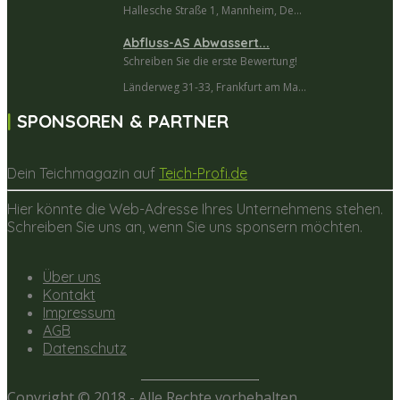
Hallesche Straße 1, Mannheim, De...
Abfluss-AS Abwassert...
Schreiben Sie die erste Bewertung!
Länderweg 31-33, Frankfurt am Ma...
SPONSOREN & PARTNER
Dein Teichmagazin auf
Teich-Profi.de
Hier könnte die Web-Adresse Ihres Unternehmens stehen.
Schreiben Sie uns an, wenn Sie uns sponsern möchten.
Über uns
Kontakt
Impressum
AGB
Datenschutz
Copyright © 2018 - Alle Rechte vorbehalten.