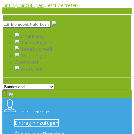
Eintrag hinzufügen
Jetzt beitreten
Was
Ernährung
Nachhaltigkeit
Naturkosmetik
Ökoenergie
Ökomöbel
Ökoreisen
Wo
Jetzt beitreten
Eintrag hinzufügen