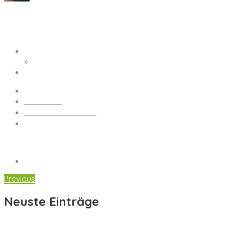
stuttgart-2109990_1920
Startseite
»
stuttgart-2109990_1920
Redaktion
Keine Kommentare
13. September 2018
Previous
Neuste Einträge