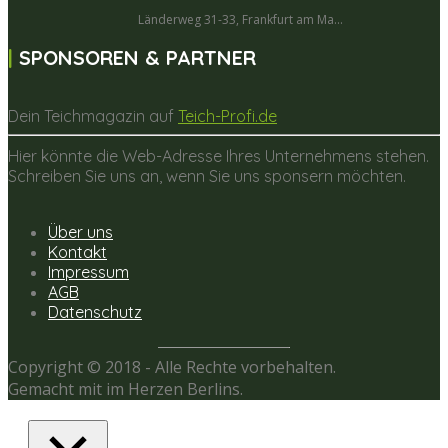
Länderweg 31-33, Frankfurt am Ma...
SPONSOREN & PARTNER
Dein Teichmagazin auf
Teich-Profi.de
Hier könnte die Web-Adresse Ihres Unternehmens stehen.
Schreiben Sie uns an, wenn Sie uns sponsern möchten.
Über uns
Kontakt
Impressum
AGB
Datenschutz
Copyright © 2018 - Alle Rechte vorbehalten.
Gemacht mit
im Herzen Berlins.